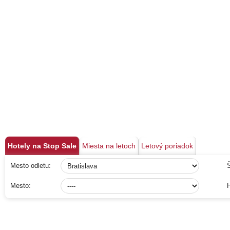
Hotely na Stop Sale
Miesta na letoch
Letový poriadok
Mesto odletu:
Š
Mesto:
H