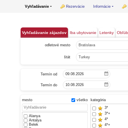
Vyhľadávanie
Rezervácie
Informácie
Vyhľadávanie zájazdov
Iba ubytovanie
Letenky
Obľú
odletové mesto
Bratislava
štát
Turkey
Termín od
Termín do
mesto
všetko
kategória
3*
3*+
Alanya
4*
Antalya
Belek
4*+