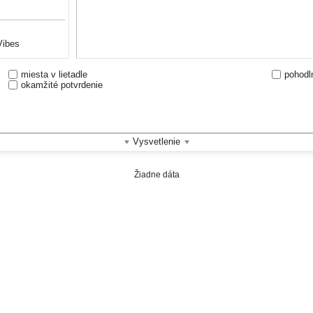
Vibes
miesta v lietadle
pohodl
okamžité potvrdenie
pelých
ny
áž
Vysvetlenie
Žiadne dáta