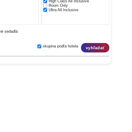
High Class All Inclusive
Room Only
Ultra All Inclusive
né sedadlá
skupina podľa hotela
vyhľadať