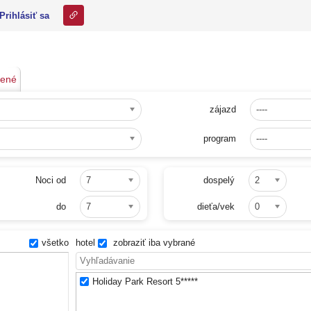
Odkaz na tuto stranku
Prihlásiť sa
bené
zájazd
----
program
----
Noci od
7
dospelý
2
do
7
dieťa/vek
0
všetko
hotel
zobraziť iba vybrané
Holiday Park Resort 5*****