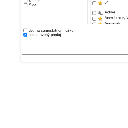
Kemer
5*
Side
Active
Anex Luxury 
Aquapark
Bestseller
deti na samostatnom lôžku
nezastavený predaj
Exclusive
Hotel pre dos
Hotel pre rodi
Piesočnatá pl
Pre mladých
VIP
Waterslides