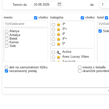
Termín do
do
7
mesto
všetko
kategória
všetko
hotel
3*
3*+
Alanya
Side
4*
Antalya
Belek
4*+
Kemer
5*
Side
Active
Anex Luxury Vibes
Aquapark
Bestseller
deti na samostatnom lôžku
miesta v lietadle
nezastavený predaj
okamžité potvrden
Exclusive
Hotel pre dospelých
Hotel pre rodiny
Piesočnatá pláž
Pre mladých
VIP
Waterslides