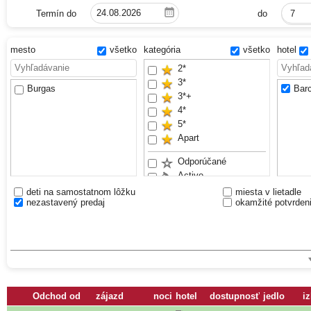
Termín do
do
7
mesto
všetko
kategória
všetko
hotel
2*
3*
Burgas
Bar
3*+
4*
5*
Apart
Odporúčané
Active
Hotel pre rodiny
deti na samostatnom lôžku
miesta v lietadle
nezastavený predaj
okamžité potvrden
Piesočnatá pláž
Pre mladých
Waterslides
Odchod od
zájazd
noci
hotel
dostupnosť
jedlo
i